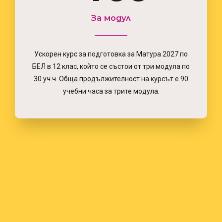
7
2
7
7
За модул
8
Ускорен курс за подготовка за Матура 2027 по
3
8
8
БЕЛ в 12 клас, който се състои от три модула по
9
30 уч.ч. Обща продължителност на курсът е 90
учебни часа за трите модула.
4
9
9
0
5
0
0
6