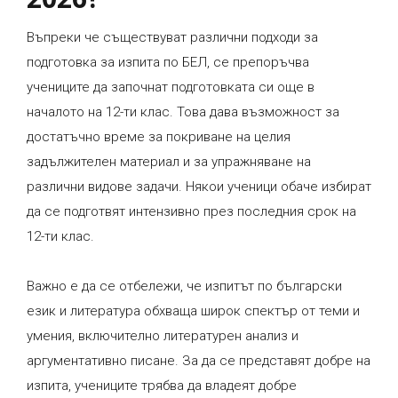
Въпреки че съществуват различни подходи за
подготовка за изпита по БЕЛ, се препоръчва
учениците да започнат подготовката си още в
началото на 12-ти клас. Това дава възможност за
достатъчно време за покриване на целия
задължителен материал и за упражняване на
различни видове задачи. Някои ученици обаче избират
да се подготвят интензивно през последния срок на
12-ти клас.
Важно е да се отбележи, че изпитът по български
език и литература обхваща широк спектър от теми и
умения, включително литературен анализ и
аргументативно писане. За да се представят добре на
изпита, учениците трябва да владеят добре