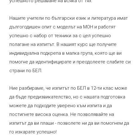
успешното решаване на всяка от тях.
1
1
Нашите учители по български език и литература имат
дългогодишен опит с моделът на МОН и работят
2
2
успешно с набор от техники за с цел успешно
полагане на изпитът. В нашият курс ще получите
индивидуална подкрепа в малка група, която ще ви
помогне да идентифицирате и преодолеете слабите си
3
3
страни по БЕЛ.
Ние разбираме, че изпитът по БЕЛ в 12-ти клас може
4
4
да бъде предизвикателство, но с нашата подготовка
можете да подходите уверено към изпита и да
постигнете висока оценка. Не позволявайте на
5
5
изпитът да ви плаши - позволете ни да ви помогнем да
го изкарате успешно!