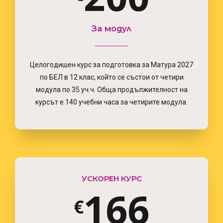
2
2
3
За модул
3
3
Целогодишен курс за подготовка за Матура 2027
4
по БЕЛ в 12 клас, който се състои от четири
модула по 35 уч.ч. Обща продължителност на
4
4
курсът е 140 учебни часа за четирите модула.
5
0
5
5
6
УСКОРЕН КУРС
1
6
6
€