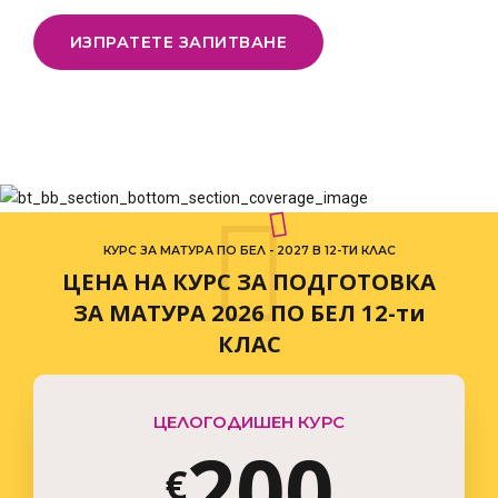
6
6
ИЗПРАТЕТЕ ЗАПИТВАНЕ
7
7
0
8
8
КУРС ЗА МАТУРА ПО БЕЛ - 2027 В 12-ТИ КЛАС
ЦЕНА НА КУРС ЗА ПОДГОТОВКА
0
0
ЗА МАТУРА 2026 ПО БЕЛ 12-ти
КЛАС
1
9
9
1
1
ЦЕЛОГОДИШЕН КУРС
2
0
0
€